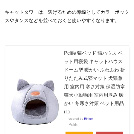
キャットタワーは、逃げるための導線としてカラーボック
スやタンスなどを並べておくと使いやすくなります。
Pclife 猫ベッド 猫ハウス ペ
ット用寝袋 キャットハウス
ドーム型 暖かい ふわふわ 折
りたたみ式寝マット 犬猫兼
用 室内用 寒さ対策 保温防寒
猫犬小動物用 室内用厚み 暖
かい 冬寒さ対策 ペット用品
(L)
created by
Rinker
Pclife